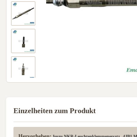
Einzelheiten zum Produkt
Hervorheben:
,
Isuzu NKR-Leuchtenklemmenersatz
4JB1 M