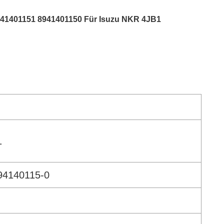
8941401151 8941401150 Für Isuzu NKR 4JB1
1
94140115-0