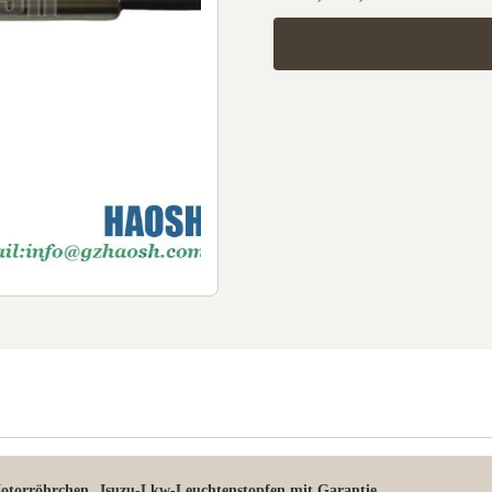
,
otorröhrchen
Isuzu-Lkw-Leuchtenstopfen mit Garantie