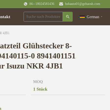
86--18024581436
hshauto01@gzhaosh.com
ntakt
German
KR 4JB1
atzteil Glühstecker 8-
94140115-0 8941401151
ür Isuzu NKR 4JB1
MOQ
1 Stück
n