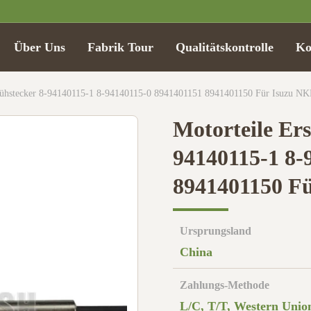
Über Uns
Fabrik Tour
Qualitätskontrolle
Ko
 Glühstecker 8-94140115-1 8-94140115-0 8941401151 8941401150 Für Isuzu N
Motorteile Ers
94140115-1 8-
8941401150 F
Ursprungsland
China
Zahlungs-Methode
L/C, T/T, Western Unio