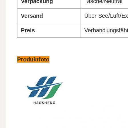
Verpackung
Tasche/Neutral
Versand
Über See/Luft/E
Preis
Verhandlungsfäh
Produktfoto