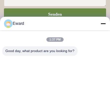
Senden
Eward
1:37 PM
Good day, what product are you looking for?
Guangzhou Haosh Supply Chain Co., Ltd.
Kontakt mit uns
Anschrift: Guangzhou Baiyun Bezirk Jiaoteng Straße Yueqiang
Kreativpark 3 Gebäude 201
hshauto01@gzhaosh.com
Tel.: 0086-18024581436