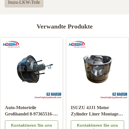
Isuzu-LKW-Teile
Verwandte Produkte
Auto-Motorteile
ISUZU 4JJ1 Motor
Großhandel 8-97365516-
Zylinder Liner Montage
DC Bremskraftverstärker
OEM Ersatz 3 Monate
Kontaktieren Sie uns
Kontaktieren Sie uns
für Isuzu DMAX 03-06
Garantie