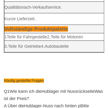
Qualitätsnach-Verkaufservice.
Kurze Lieferzeit.
Vollständige Produktpalette
1Teile für Fahrgestelle
2.Teile für Motoren
3.
Teile für Getriebe
4
.Autobauteile
5.Autoleuchten 6. Aufhängungsteile
7.
Kühlteile
8.Bremseteile
Häufig gestellte Fragen
9.Lenkungsteile 10. Kupplungsteile
11
.
Elektrische Teile und Schalter 12.
Kabinenteile
Q1
Wie kann ich die
Hublager mit Nussrückseite
Was
Wir beschäftigen uns hauptsächlich mit
ist der Preis?
A Über die
Hublager-Nuss nach hinten p
Bitte
ISUZU/HONDA/JMC/MAZDA/TOYOTA/FORD-