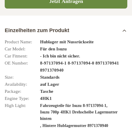
Jetzt Anfragen
Einzelheiten zum Produkt
Product Name:
Hublager mit Nussrückseite
Car Model:
Für den Isuzu
Car Fitment:
- Ich bin nicht sicher.
OE Number:
8-97137094-1 8-97137094-0 8971370941
8971370940
Size:
Standards
Availability:
auf Lager
Package:
Tasche
Engine Type:
4HK1
High Light:
,
Fahrzeugteile für Isuzu 8-97137094-1
Isuzu 700p 4HK1 Drehscheibe Lagermutter
hinten
,
Hintere Hublagermutter 8971370940