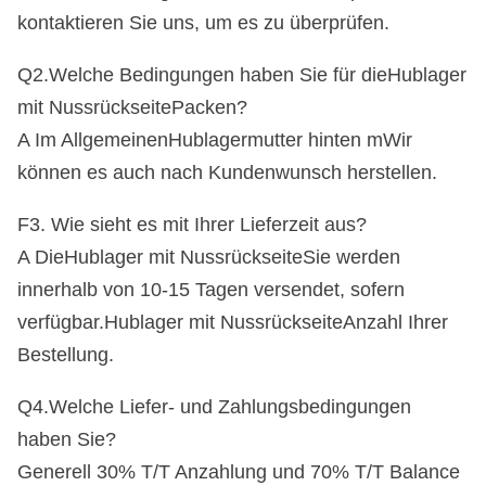
kontaktieren Sie uns, um es zu überprüfen.
Full-Auto-Teilen.
Wenn Sie einen
entsprechenden Modell-Teilbedarf haben,
Q2.Welche Bedingungen haben Sie für die
Hublager
mit Nussrückseite
Packen?
können Sie uns jederzeit kontaktieren!
A Im Allgemeinen
Hublagermutter hinten m
Wir
können es auch nach Kundenwunsch herstellen.
F3. Wie sieht es mit Ihrer Lieferzeit aus?
A Die
Hublager mit Nussrückseite
Sie werden
innerhalb von 10-15 Tagen versendet, sofern
verfügbar.
Hublager mit Nussrückseite
Anzahl Ihrer
Bestellung.
Q4.Welche Liefer- und Zahlungsbedingungen
haben Sie?
Generell 30% T/T Anzahlung und 70% T/T Balance