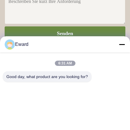
Senden
Eward
6:31 AM
Good day, what product are you looking for?
Guangzhou Haosh Supply Chain Co., Ltd.
Kontakt mit uns
Anschrift: Guangzhou Baiyun Bezirk Jiaoteng Straße Yueqiang
Kreativpark 3 Gebäude 201
hshauto01@gzhaosh.com