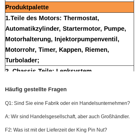
Produktpalette
1.Teile des Motors: Thermostat,
Automatikzylinder, Startermotor, Pumpe,
Motorhalterung, Injektorpumpenventil,
Motorrohr, Timer, Kappen, Riemen,
Turbolader;
2. Chassis-Teile: Lenksystem,
Stoßdämpfer, Aufhängung, Kugelgelenk,
Häufig gestellte Fragen
Antriebswelle, Tank, Differenzteile, Auto-
Kabel, Radnabel;
Q1: Sind Sie eine Fabrik oder ein Handelsunternehmen?
3.Elektrisches System: Zündsystem, ABS-
A: Wir sind Handelsgesellschaft, aber auch Großhändler.
Geschwindigkeitssensor,
F2: Was ist mit der Lieferzeit der King Pin Nut?
Automatikschalter, Relais;