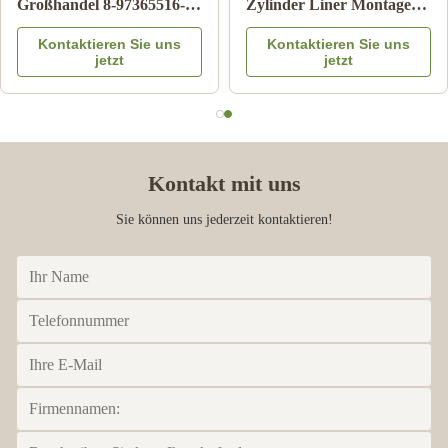
Großhandel 8-97365516-
Zylinder Liner Montage
DC Bremskraftverstärker
OEM Ersatz 3 Monate
Kontaktieren Sie uns
Kontaktieren Sie uns
für Isuzu DMAX 03-06
Garantie
jetzt
jetzt
Kontakt mit uns
Sie können uns jederzeit kontaktieren!