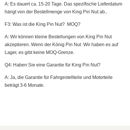
A: Es dauert ca. 15-20 Tage. Das spezifische Lieferdatum
4.Bremssystem & Kupplungssystem &
hängt von der Bestellmenge von King Pin Nut ab.
.
Booster
F3: Was ist die King Pin Nut?
MOQ?
5Kühlsystem: Lüfterkupplung, Kühler,
Klimaanlage, Lüfterblatt;
A: Wir können kleine Bestellungen von King Pin Nut
akzeptieren.
Wenn der König Pin Nut
Wir haben es auf
6.Motorverschluss- und Reparaturkits
Lager, es gibt keine MOQ-Grenze.
7. Gürtel & Busch & Lager & Öldichtung;
Q4: Haben Sie eine Garantie für King Pin Nut?
8Außenseite: Leuchten, Fender,
Stoßstange, Gitter, Spiegel;
A: Ja, die Garantie für Fahrgestellteile und Motorteile
beträgt 3-6 Monate.
Wenn Sie weitere Informationen benötigen,
kontaktieren Sie uns bitte!