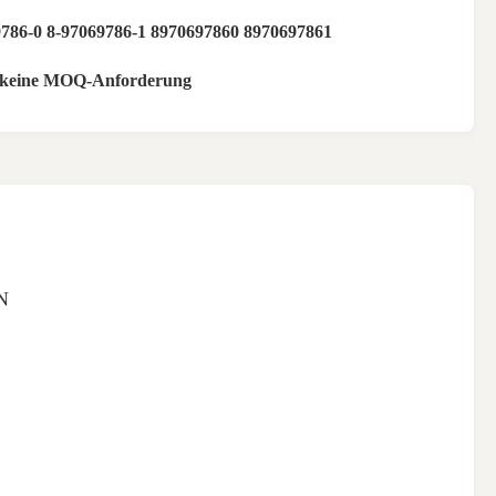
9786-0 8-97069786-1 8970697860 8970697861
t keine MOQ-Anforderung
N