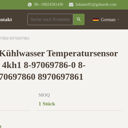
86--18024581436
hshauto01@gzhaosh.com
ntakt
German
697860 8970697861
 Kühlwasser Temperatursensor
p 4kh1 8-97069786-0 8-
970697860 8970697861
MOQ
1 Stück
n