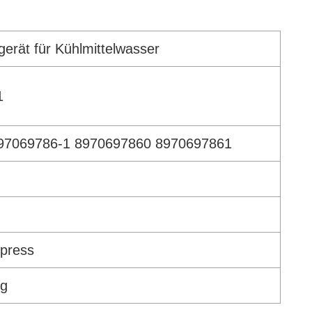
rät für Kühlmittelwasser
1
-97069786-1 8970697860 8970697861
xpress
ig