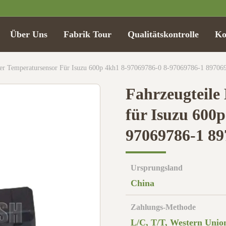
Über Uns
Fabrik Tour
Qualitätskontrolle
Ko
ser Temperatursensor Für Isuzu 600p 4kh1 8-97069786-0 8-97069786-1 8970
Fahrzeugteile
für Isuzu 600
97069786-1 8
Ursprungsland
China
Zahlungs-Methode
L/C, T/T, Western Unio