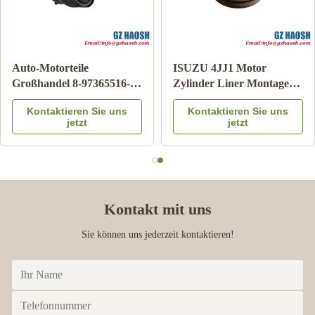
Auto-Motorteile
ISUZU 4JJ1 Motor
Großhandel 8-97365516-
Zylinder Liner Montage
DC Bremskraftverstärker
OEM Ersatz 3 Monate
Kontaktieren Sie uns
Kontaktieren Sie uns
für Isuzu DMAX 03-06
Garantie
jetzt
jetzt
Kontakt mit uns
Sie können uns jederzeit kontaktieren!