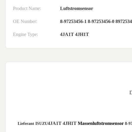
Product Name:
Luftstromsensor
OE Number:
8-97253456-1 8-97253456-0 897253
Engine Type:
4JA1T 4JH1T
4JA1T 4JH1T
Massenluftstromsensor
Lieferant ISUZU
8-9