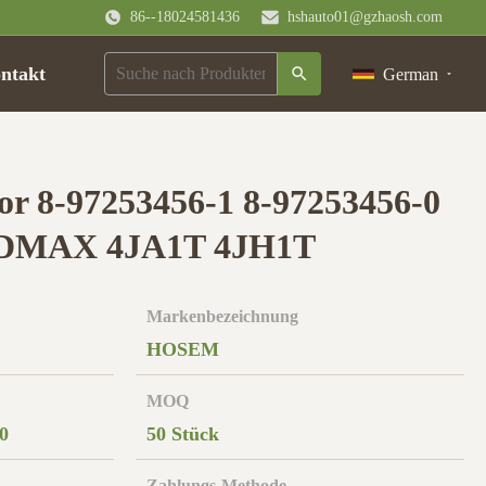
86--18024581436
hshauto01@gzhaosh.com
ntakt
German
or 8-97253456-1 8-97253456-0
u DMAX 4JA1T 4JH1T
Markenbezeichnung
HOSEM
MOQ
0
50 Stück
Zahlungs-Methode