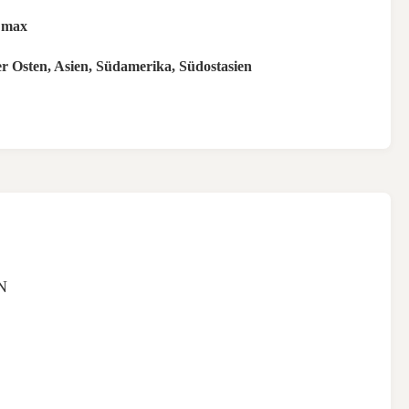
Dmax
er Osten, Asien, Südamerika, Südostasien
N