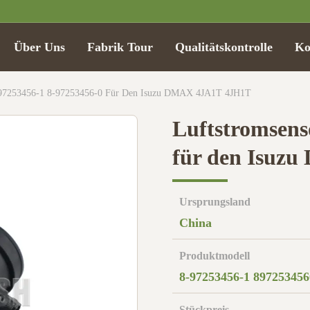
Über Uns
Fabrik Tour
Qualitätskontrolle
Ko
8-97253456-1 8-97253456-0 Für Den Isuzu DMAX 4JA1T 4JH1T
Luftstromsens
für den Isuz
Ursprungsland
China
Produktmodell
8-97253456-1 897253456
Stückpreis