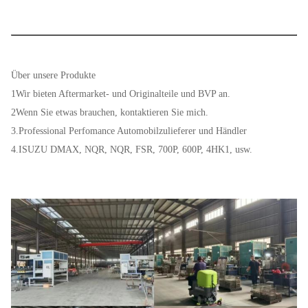
Thermostat 85 °C
Produktbezeichnung
Über unsere Produkte
Einbau von
Isuzu DMAX 4JJ1
1Wir bieten Aftermarket- und Originalteile und BVP an.
Fahrzeugen
2Wenn Sie etwas brauchen, kontaktieren Sie mich.
8-98017027-1 8-98017027-0
3.Professional Perfomance Automobilzulieferer und Händler
Teilnummer
8980170271 8980170270
4.ISUZU DMAX, NQR, NQR, FSR, 700P, 600P, 4HK1, usw.
Größe
9*7*9 ((cm)
Verpackung
Neutral/auf Kundenbedarf angepasst
Versand
Über See/Luft/Express
10-15 Tage nach Erhalt der Kaution
Lieferdatum
Preis
Verhandelbar