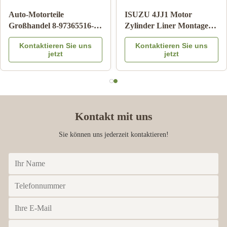
Auto-Karosserieteile
Echter Japanischer
95486109 AUSTÄTZUNG
Schalthebelkasten OE-
Chevrolet Airbag Uhr
Nummer 8-98219761-0 für
Kontaktieren Sie uns
Kontaktieren Sie uns
Feder für ARC
Isuzu DMAX/MUX Diesel-
jetzt
jetzt
Getriebesteuerung
Kontakt mit uns
Sie können uns jederzeit kontaktieren!