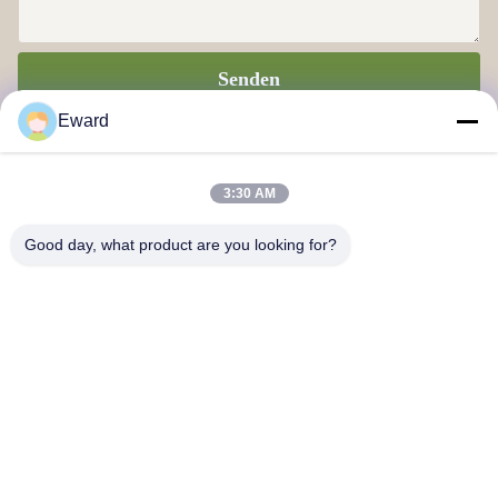
Senden
Eward
3:30 AM
Good day, what product are you looking for?
Guangzhou Haosh Supply Chain Co., Ltd.
Kontakt mit uns
Anschrift: Guangzhou Baiyun Bezirk Jiaoteng Straße Yueqiang
Kreativpark 3 Gebäude 201
hshauto01@gzhaosh.com
Tel.: 0086-18024581436