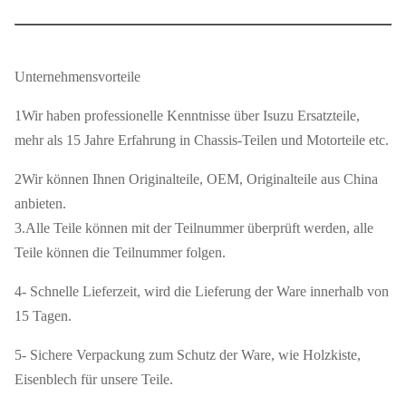
Produktbezeichnung
Thermostat 82°C
Unternehmensvorteile
Einbau von
Isuzu 700P 4HF1
Fahrzeugen
1Wir haben professionelle Kenntnisse über Isuzu Ersatzteile,
mehr als 15 Jahre Erfahrung in Chassis-Teilen und Motorteile etc.
8-97300790-1 897300790 8-
Teilnummer
97300790-0 897300791
2Wir können Ihnen Originalteile, OEM, Originalteile aus China
anbieten.
Größe
Standards
3.Alle Teile können mit der Teilnummer überprüft werden, alle
Teile können die Teilnummer folgen.
Neutral/auf Kundenbedarf
Verpackung
angepasst
4- Schnelle Lieferzeit, wird die Lieferung der Ware innerhalb von
15 Tagen.
Versand
Über See/Luft/Express
5- Sichere Verpackung zum Schutz der Ware, wie Holzkiste,
10-15 Tage nach Erhalt der
Lieferdatum
Eisenblech für unsere Teile.
Kaution