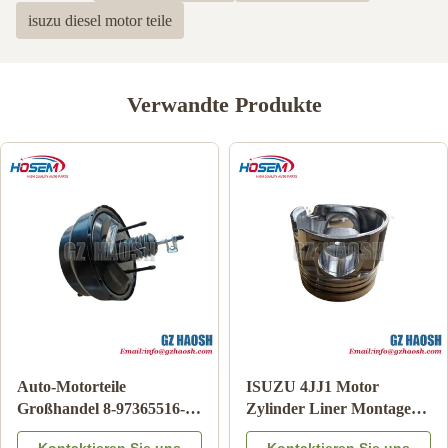
isuzu diesel motor teile
Verwandte Produkte
Auto-Karosserieteile
Echter Japanischer
95486109 AUSTÄTZUNG
Schalthebelkasten OE-
Chevrolet Airbag Uhr
Nummer 8-98219761-0 für
Kontaktieren Sie uns
Kontaktieren Sie uns