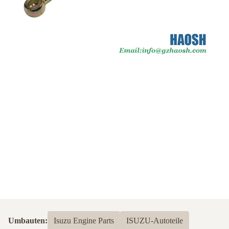
Umbauten:
Isuzu Engine Parts
ISUZU-Autoteile