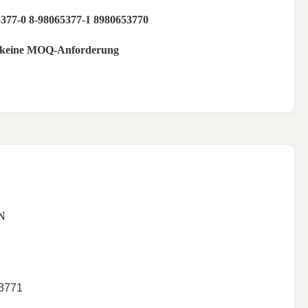
5377-0 8-98065377-1 8980653770
t keine MOQ-Anforderung
N
53771