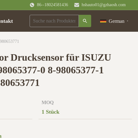
86--18024581436
hshauto01@gzhaosh.com
ntakt
German
8980653771
or Drucksensor für ISUZU
98065377-0 8-98065377-1
980653771
MOQ
1 Stück
n