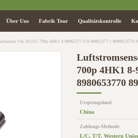
Über Uns
Fabrik Tour
Qualitätskontrolle
Ko
rucksensor Für ISUZU 700p 4HK1 8-98065377-0 8-98065377-1 8980653770 
Luftstromsens
700p 4HK1 8-
8980653770 8
Ursprungsland
China
Zahlungs-Methode
L/C, T/T, Western Unio