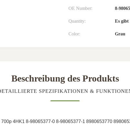
OE Number:
8-9806
Quantity:
Es gib
Color:
Grau
Beschreibung des Produkts
DETAILLIERTE SPEZIFIKATIONEN & FUNKTIONE
UZU 700p 4HK1 8-98065377-0 8-98065377-1 8980653770 89806