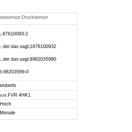
lusssensor Drucksensor
1-87610093-2
ge, der das sagt.1876100932
ge, der das sagt.8982035990
8-98203599-0
andards
FVR 4HK1
icht.
Hoch
 Monate