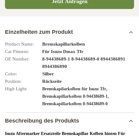
Jetzt Anfragen
Einzelheiten zum Produkt
Product Name:
Bremskapillarkolben
Car Fitment:
Für Isuzu Dmax Tfr
OE Number:
8-94438689-1 8-94438689-0 8944386891
8944386890
Color:
Silber
Position:
Rückseite
High Light:
,
Bremskapilarkolben für Isuzu Tfr
,
Bremskapillarkolben 8-94438689-1
Bremskapillarkolben 8-94438689-0
Beschreibung des Produkts
Isuzu Aftermarker Ersatzteile Bremskapillar Kolben hinten Für