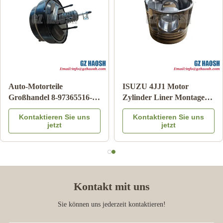
Auto-Karosserieteile
Echter Japanischer
95486109 AUSTÄTZUNG
Schalthebelkasten OE-
Chevrolet Airbag Uhr
Nummer 8-98219761-0 für
Kontaktieren Sie uns
Kontaktieren Sie uns
Feder für ARC
Isuzu DMAX/MUX Diesel-
jetzt
jetzt
Getriebesteuerung
Kontakt mit uns
Sie können uns jederzeit kontaktieren!