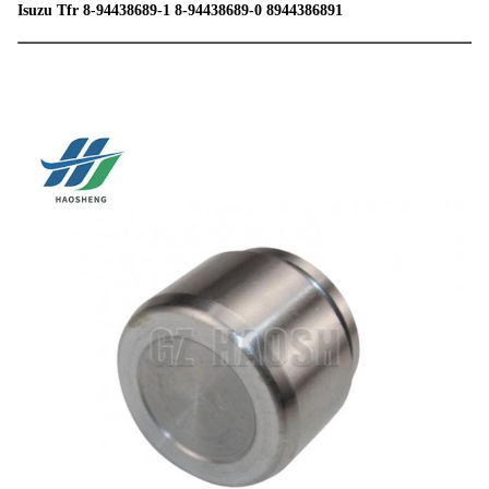
Isuzu Tfr 8-94438689-1 8-94438689-0 8944386891
Produktbezeichnung
Bremskapillarkolben hinten
Einbau von
Isuzu Tfr
Fahrzeugen
Teilnummer
8-94438689-1 8-94438689-0
Größe
Standards
Verpackung
Neutral/auf Kundenbedarf angepasst
Versand
Über See/Luft/Express
Lieferdatum
10-15 Tage nach Erhalt der Kaution
Preis
Verhandelbar