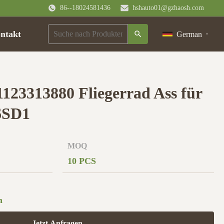
86--18024581436
hshauto01@gzhaosh.com
ntakt
German
1123313880 Fliegerrad Ass für
6SD1
MOQ
10 PCS
n
Jetzt Anfragen