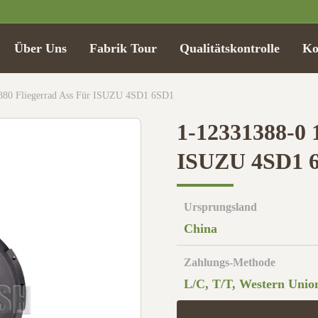
Über Uns
Fabrik Tour
Qualitätskontrolle
Ko
880 Fliegerrad Ass Für ISUZU 4SD1 6SD1
1-12331388-0 
ISUZU 4SD1 
Ursprungsland
China
Zahlungs-Methode
L/C, T/T, Western Unio