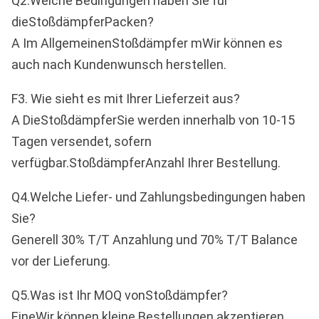
Q2.Welche Bedingungen haben Sie für
entsprechenden Modell-Teilbedarf haben,
die
Stoßdämpfer
Packen?
A Im Allgemeinen
Stoßdämpfer m
Wir können es
können Sie uns jederzeit kontaktieren!
auch nach Kundenwunsch herstellen.
F3. Wie sieht es mit Ihrer Lieferzeit aus?
A Die
Stoßdämpfer
Sie werden innerhalb von 10-15
Tagen versendet, sofern
verfügbar.
Stoßdämpfer
Anzahl Ihrer Bestellung.
Q4.Welche Liefer- und Zahlungsbedingungen haben
Sie?
Generell 30% T/T Anzahlung und 70% T/T Balance
vor der Lieferung
.
Q5.Was ist Ihr MOQ von
Stoßdämpfer
?
Eine
Wir können kleine Bestellungen akzeptieren,