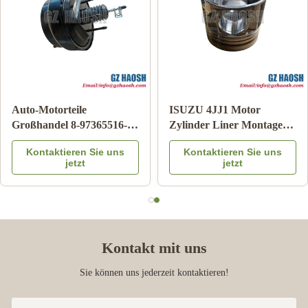
Auto-Motorteile
ISUZU 4JJ1 Motor
Großhandel 8-97365516-
Zylinder Liner Montage
DC Bremskraftverstärker
OEM Ersatz 3 Monate
Kontaktieren Sie uns
Kontaktieren Sie uns
für Isuzu DMAX 03-06
Garantie
jetzt
jetzt
Kontakt mit uns
Sie können uns jederzeit kontaktieren!