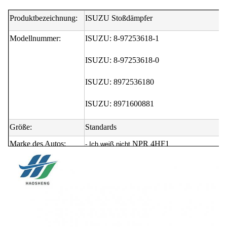
Produktbezeichnung:
ISUZU Stoßdämpfer
Modellnummer:
ISUZU: 8-97253618-1
ISUZU: 8-97253618-0
ISUZU: 8972536180
ISUZU: 8971600881
Größe:
Standards
Marke des Autos:
NPR 4HF1
- Ich weiß nicht.
Qualität:
Hoch
Gewährleistung:
3 Monate