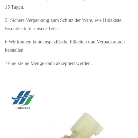
15 Tagen.
Versand
Über See/Luft/Express
5- Sichere Verpackung zum Schutz der Ware, wie Holzkiste,
10-15 Tage nach Erhalt der
Lieferdatum
Eisenblech für unsere Teile.
Kaution
6.Wir können kundenspezifische Etiketten und Verpackungen
Preis
Verhandelbar
herstellen.
7Eine kleine Menge kann akzeptiert werden.