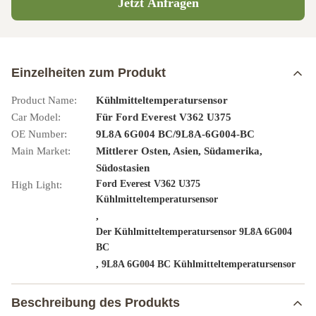
Jetzt Anfragen
Einzelheiten zum Produkt
Product Name:
Kühlmitteltemperatursensor
Car Model:
Für Ford Everest V362 U375
OE Number:
9L8A 6G004 BC/9L8A-6G004-BC
Main Market:
Mittlerer Osten, Asien, Südamerika,
Südostasien
Ford Everest V362 U375
High Light:
Kühlmitteltemperatursensor
,
Der Kühlmitteltemperatursensor 9L8A 6G004
BC
,
9L8A 6G004 BC Kühlmitteltemperatursensor
Beschreibung des Produkts