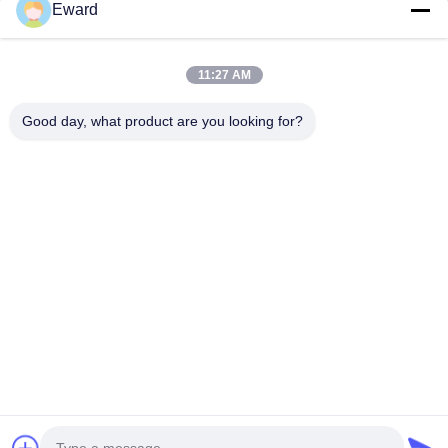
Eward
11:27 AM
Good day, what product are you looking for?
Guangzhou Haosh Supply Chain Co., Ltd.
Kontakt mit uns
Anschrift: Guangzhou Baiyun Bezirk Jiaoteng Straße Yueqiang
Kreativpark 3 Gebäude 201
hshauto01@gzhaosh.com
Tel.: 0086-18024581436
Copyright © 2024-2026 Guangzhou Haosheng Supply Chain Co., Ltd. All Rights