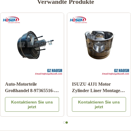
Verwandte Produkte
Auto-Karosserieteile
Echter Japanischer
95486109 AUSTÄTZUNG
Schalthebelkasten OE-
Chevrolet Airbag Uhr
Nummer 8-98219761-0 für
Kontaktieren Sie uns
Kontaktieren Sie uns
Feder für ARC
Isuzu DMAX/MUX Diesel-
jetzt
jetzt
Getriebesteuerung