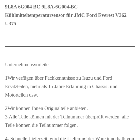
9L8A 6G004 BC 9L8A-6G004-BC
Kühlmitteltemperatursensor für JMC Ford Everest V362
U375
Produktbezeichnung
Kühlmitteltemperatursensor
Unternehmensvorteile
Einbau von
Ford Everest V362 U375
Fahrzeugen
1Wir verfügen über Fachkenntnisse zu Isuzu und Ford
Ersatzteilen, mehr als 15 Jahre Erfahrung in Chassis- und
9L8A 6G004 BC/9L8A-6G004-
Teilnummer
Motorteilen usw.
BC
2Wir können Ihnen Originalteile anbieten.
Größe
Standards
3.Alle Teile können mit der Teilnummer überprüft werden, alle
Teile können die Teilnummer folgen.
Neutral/auf Kundenbedarf
Verpackung
angepasst
4- Schnelle Lieferzeit, wird die Lieferung der Ware innerhalb von