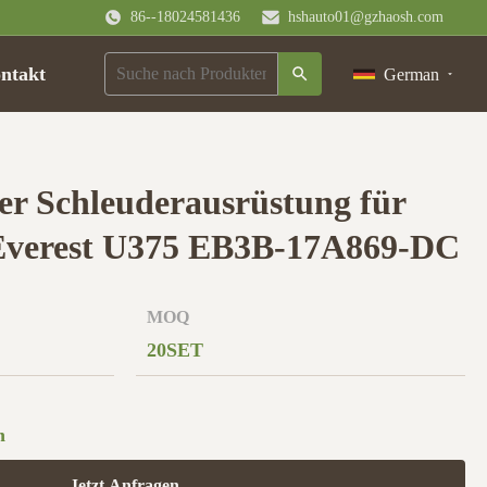
86--18024581436
hshauto01@gzhaosh.com
ntakt
German
er Schleuderausrüstung für
Everest U375 EB3B-17A869-DC
MOQ
20SET
n
Jetzt Anfragen