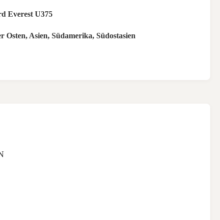
rd Everest U375
er Osten, Asien, Südamerika, Südostasien
N