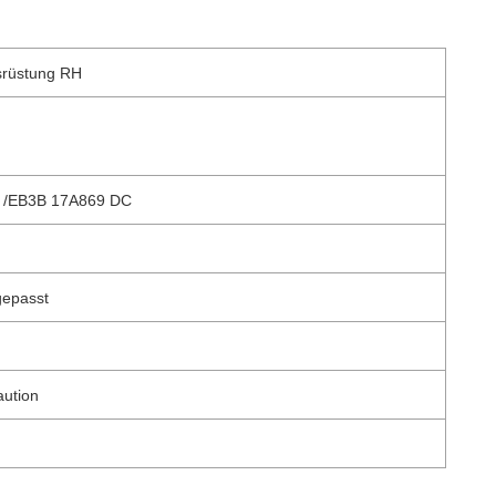
srüstung RH
/
EB3B 17A869 DC
gepasst
aution