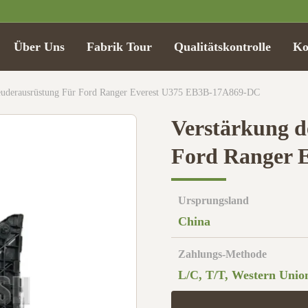
Über Uns
Fabrik Tour
Qualitätskontrolle
Ko
leuderausrüstung Für Ford Ranger Everest U375 EB3B-17A869-DC
Verstärkung d
Ford Ranger 
Ursprungsland
China
Zahlungs-Methode
L/C, T/T, Western Unio