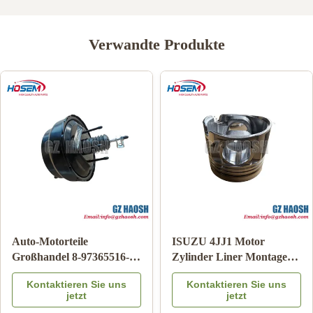
Verwandte Produkte
Auto-Karosserieteile
Echter Japanischer
95486109 AUSTÄTZUNG
Schalthebelkasten OE-
Chevrolet Airbag Uhr
Nummer 8-98219761-0 für
Kontaktieren Sie uns
Kontaktieren Sie uns
Feder für ARC
Isuzu DMAX/MUX Diesel-
jetzt
jetzt
Getriebesteuerung