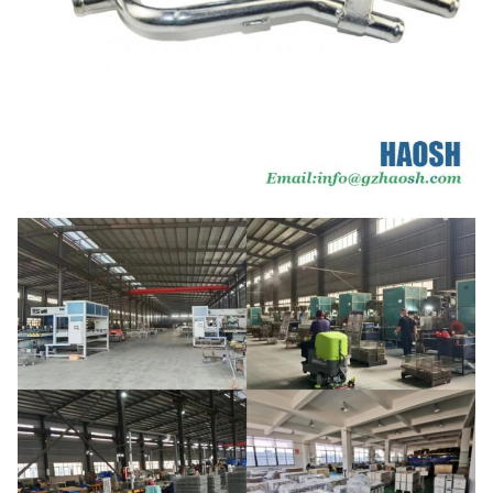
Versand
Über See/Luft/Expres
10-15 Tage nach Erhalt der
Lieferdatum
Anzahlung
Preis
Verhandelbar