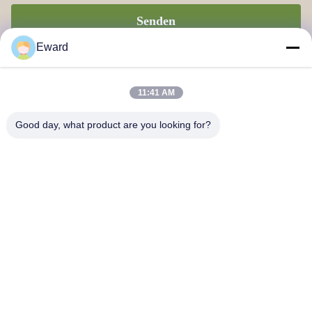
Senden
Eward
11:41 AM
Good day, what product are you looking for?
Guangzhou Haosh Supply Chain Co., Ltd.
Kontakt mit uns
Anschrift: Guangzhou Baiyun Bezirk Jiaoteng Straße Yueqiang
Kreativpark 3 Gebäude 201
hshauto01@gzhaosh.com
Tel.: 0086-18024581436