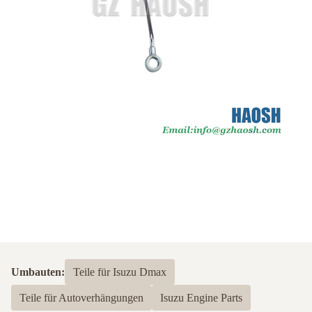
Umbauten:
Teile für Isuzu Dmax
Teile für Autoverhängungen
Isuzu Engine Parts