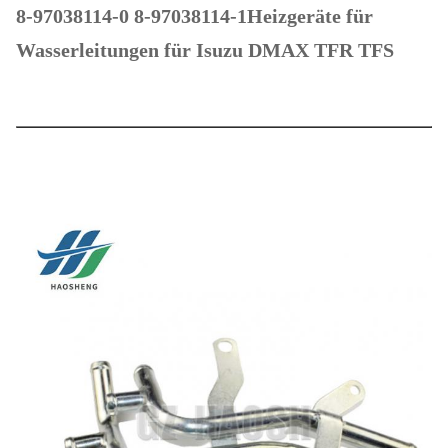
8-97038114-0 8-97038114-1
Heizgeräte für
Wasserleitungen für Isuzu DMAX TFR TFS
Produktbezeichnung
Wasserleitungsheizun
Einbau von
Dies ist der Fall.
Fahrzeugen
8-97038114-0 8-
Teilnummer
97038114-1
Größe
Standards
Verpackung
Tasche/Neutral