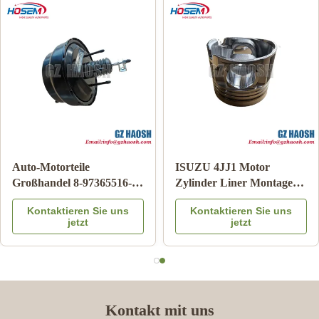
Auto-Motorteile
ISUZU 4JJ1 Motor
Großhandel 8-97365516-
Zylinder Liner Montage
DC Bremskraftverstärker
OEM Ersatz 3 Monate
Kontaktieren Sie uns
Kontaktieren Sie uns
für Isuzu DMAX 03-06
Garantie
jetzt
jetzt
Kontakt mit uns